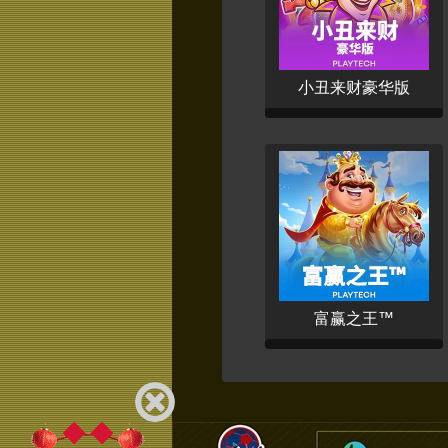
小丑来财豪华版
立刻开始
富赢之王™
立刻开始