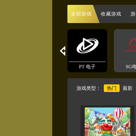
全部游戏
收藏游戏
游
PT 电子
SG
热门
最新