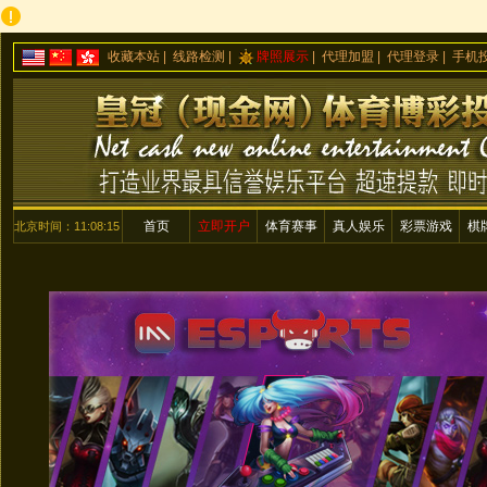
收藏本站
|
线路检测
|
牌照展示
|
代理加盟
|
代理登录
|
手机
首页
立即开户
体育赛事
真人娱乐
彩票游戏
棋
北京时间：11:08:16